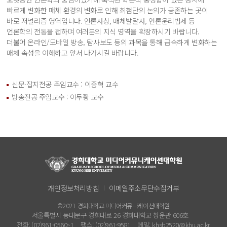
빠르게 변화한 매체 환경의 변화로 인해 최첨단의 논의가 공존하는 곳이
바로 저널리즘 영역입니다. 언론사상, 매체발달사, 언론윤리법제 등
언론학의 전통을 접하며 여러분의 지식 영역을 확장하시기 바랍니다.
더불어 온라인/모바일 방송, 탐사보도 등의 과목을 통해 급속하게 변화하는
매체 속성을 이해하고 앞서 나가시길 바랍니다.
신문·잡지전공 주임교수 : 이종혁 교수
방송전공 주임교수 : 이두황 교수
개인정보처리방침
이메일주소무단수집거부
©2021 경희대학교 미디어커뮤니케이션대학원
서울특별시 동대문구 경희대로 26 경희대학교 청운관 606호
전화: (02)961-0560~1
팩스: (02)961-9581
메일: khsb2520@khu.ac.kr